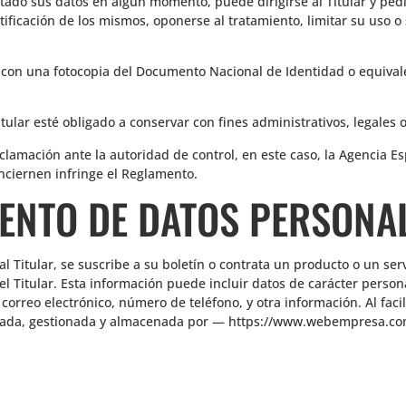
itado sus datos en algún momento, puede dirigirse al Titular y ped
ificación de los mismos, oponerse al tratamiento, limitar su uso o 
o con una fotocopia del Documento Nacional de Identidad o equival
itular esté obligado a conservar con fines administrativos, legales 
reclamación ante la autoridad de control, en este caso, la Agencia 
nciernen infringe el Reglamento.
IENTO DE DATOS PERSONA
Titular, se suscribe a su boletín o contrata un producto o un servi
el Titular. Esta información puede incluir datos de carácter pers
 correo electrónico, número de teléfono, y otra información. Al faci
lizada, gestionada y almacenada por — https://www.webempresa.co