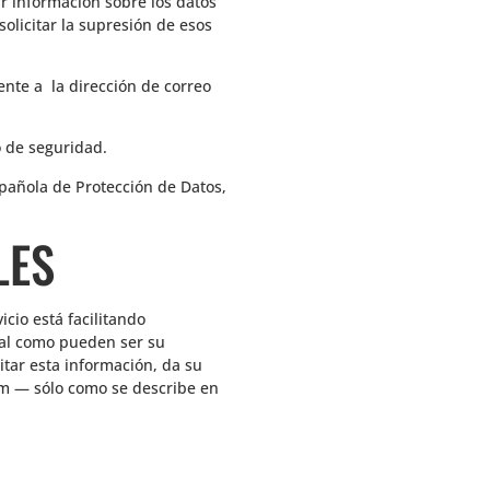
ir información sobre los datos
solicitar la supresión de esos
ente a la dirección de correo
o de seguridad.
Española de Protección de Datos,
LES
cio está facilitando
onal como pueden ser su
litar esta información, da su
m — sólo como se describe en