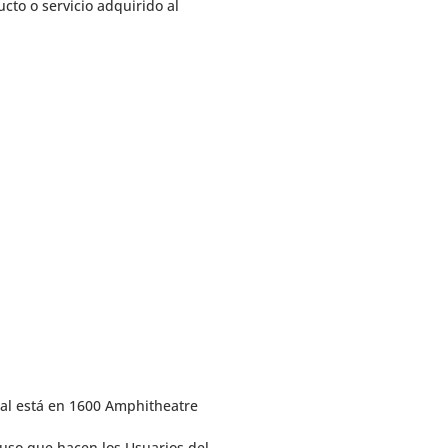
cto o servicio adquirido al
pal está en 1600 Amphitheatre
l uso que hacen los Usuarios del