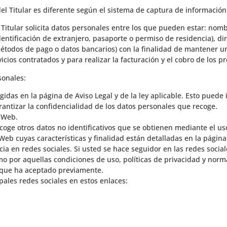
del Titular es diferente según el sistema de captura de información
l Titular solicita datos personales entre los que pueden estar: no
entificación de extranjero, pasaporte o permiso de residencia), dir
étodos de pago o datos bancarios) con la finalidad de mantener un
vicios contratados y para realizar la facturación y el cobro de los p
sonales:
idas en la página de Aviso Legal y de la ley aplicable. Esto puede i
antizar la confidencialidad de los datos personales que recoge.
o Web.
recoge otros datos no identificativos que se obtienen mediante el 
Web cuyas características y finalidad están detalladas en la págin
ncia en redes sociales. Si usted se hace seguidor en las redes social
omo por aquellas condiciones de uso, políticas de privacidad y nor
y que ha aceptado previamente.
pales redes sociales en estos enlaces: