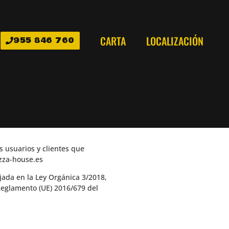
CARTA
LOCALIZACIÓN
955 846 760
s usuarios y clientes que
izza-house.es
ejada en la Ley Orgánica 3/2018,
Reglamento (UE) 2016/679 del