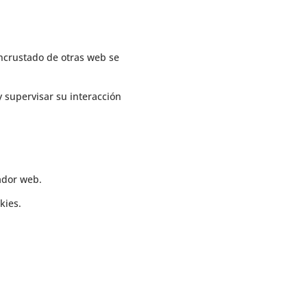
incrustado de otras web se
y supervisar su interacción
ador web.
okies
.